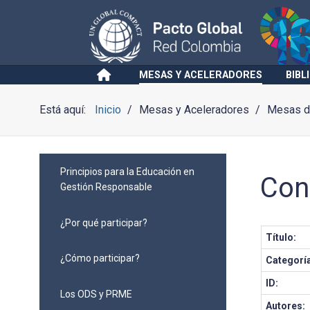
MESAS Y ACELERADORES
BIBL
Está aquí:
Inicio
Mesas y Aceleradores
Mesas de
Principios para la Educación en
Con
Gestión Responsable
¿Por qué participar?
Título:
¿Cómo participar?
Categorí
ID:
Los ODS y PRME
Autores: