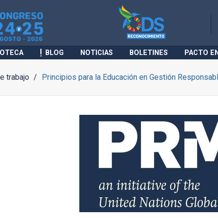
IOTECA
BLOG
NOTICIAS
BOLETINES
PACTO E
 trabajo
Principios para la Educación en Gestión Responsab