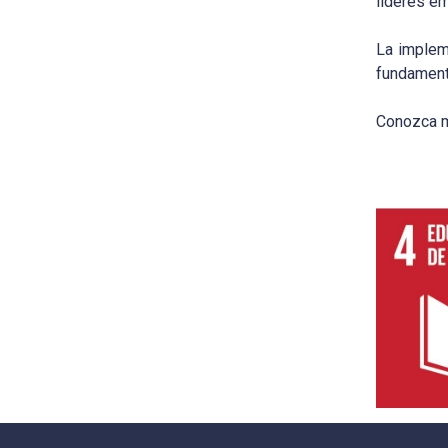
líderes em
La implem
fundament
Conozca 