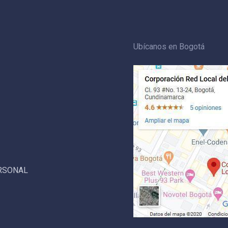
Ubícanos en Bogotá
ERSONAL