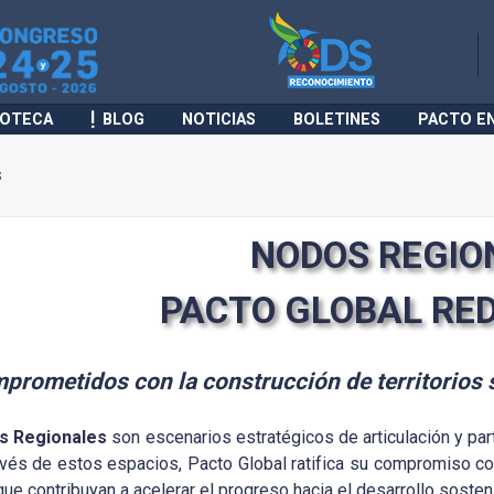
IOTECA
BLOG
NOTICIAS
BOLETINES
PACTO E
s
NODOS REGIO
PACTO GLOBAL RE
prometidos con la construcción de territorios
s Regionales
son escenarios estratégicos de articulación y part
avés de estos espacios, Pacto Global ratifica su compromiso co
ue contribuyan a acelerar el progreso hacia el desarrollo sosten