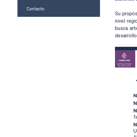
Contacto
Su propós
nivel reg
busca art
desarrollo