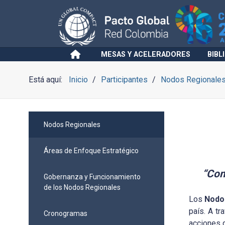
MESAS Y ACELERADORES
BIBL
Está aquí:
Inicio
Participantes
Nodos Regionale
Nodos Regionales
Áreas de Enfoque Estratégico
“Com
Gobernanza y Funcionamiento
de los Nodos Regionales
Los
Nodo
país. A tr
Cronogramas
acciones q