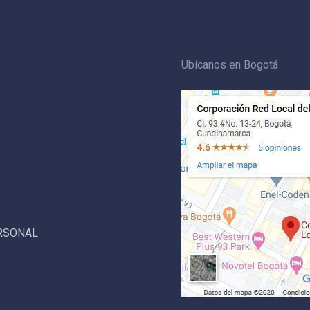
Ubícanos en Bogotá
ERSONAL