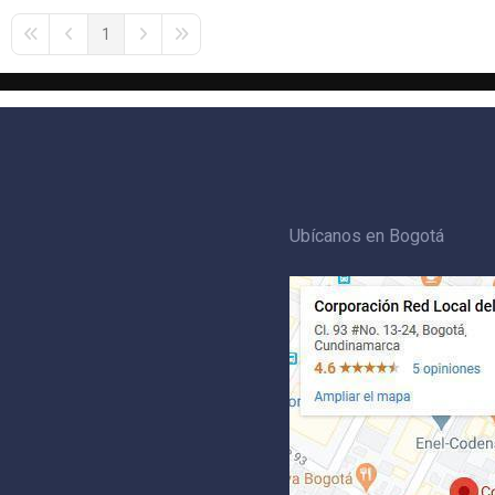
1
First Page
Previous Page
Next Page
Last Page
Ubícanos en Bogotá