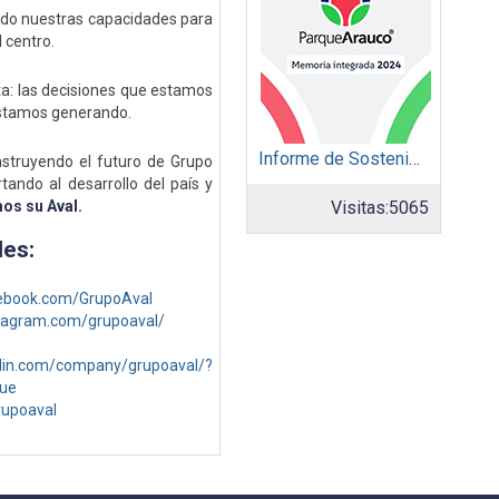
endo nuestras capacidades para
l centro.
ta: las decisiones que estamos
estamos generando.
Informe de Sostenibilidad 2024: Parque Arauco
struyendo el futuro de Grupo
ando al desarrollo del país y
os su Aval.
Visitas:
5065
les:
ebook.com/GrupoAval
tagram.com/grupoaval/
edin.com/company/grupoaval/?
ue
rupoaval