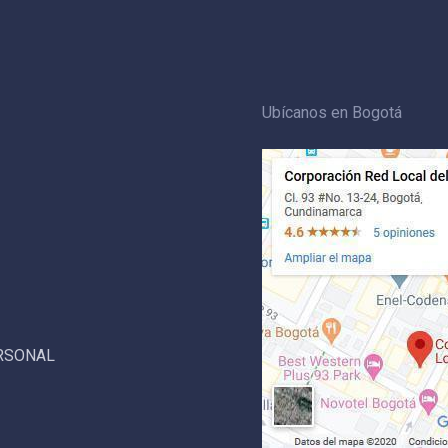
Ubícanos en Bogotá
ERSONAL