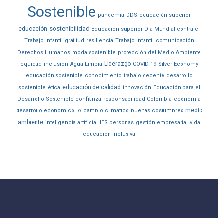
Sostenible
pandemia
ODS
educación superior
sostenibilidad
educación
Educación superior
Día Mundial contra el
Trabajo Infantil
gratitud
resiliencia
Trabajo Infantil
comunicación
Derechos Humanos
moda sostenible
protección del Medio Ambiente
Liderazgo
equidad
inclusión
Agua Limpia
COVID-19
Silver Economy
educación sostenible
conocimiento
trabajo decente
desarrollo
educación de calidad
sostenible
ética
innovación
Educación para el
Desarrollo Sostenible
confianza
responsabilidad
Colombia
economía
medio
desarrollo económico
IA
cambio climático
buenas costumbres
ambiente
inteligencia artificial
IES
personas
gestión empresarial
vida
educacion inclusiva