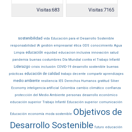
Visitas:
683
Visitas:
7165
sostenibilidad
vida
Educación para el Desarrollo Sostenible
responsabilidad
IA
gestión empresarial
ética
ODS
conocimiento
Agua
educación
Limpia
equidad
educacion inclusiva
innovación
salud
pandemia
buenas costumbres
Día Mundial contra el Trabajo Infantil
Liderazgo
crisis
inclusión
COVID-19
desarrollo sostenible
buenas
educación de calidad
prácticas
trabajo decente
compartir aprendizajes
medio ambiente
resiliencia
IES
Derechos Humanos
gratitud
Silver
Economy
inteligencia artificial
Colombia
cambio climático
confianza
protección del Medio Ambiente
personas
desarrollo económico
educación superior
Trabajo Infantil
Educación superior
comunicación
Objetivos de
Educación
economía
moda sostenible
Desarrollo Sostenible
futuro
educación