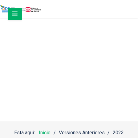
Webinars
Ganadores 2023
Está aquí:
Inicio
Versiones Anteriores
2023