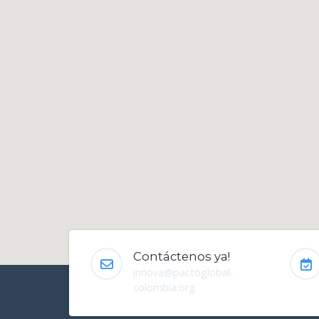
Contáctenos ya!
innova@pactoglobal-
colombia.org