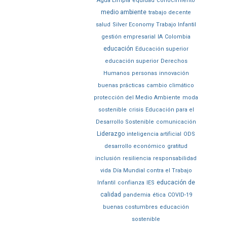
Agua Limpia
equidad
conocimiento
medio ambiente
trabajo decente
salud
Silver Economy
Trabajo Infantil
gestión empresarial
IA
Colombia
educación
Educación superior
educación superior
Derechos
Humanos
personas
innovación
buenas prácticas
cambio climático
protección del Medio Ambiente
moda
sostenible
crisis
Educación para el
Desarrollo Sostenible
comunicación
Liderazgo
inteligencia artificial
ODS
desarrollo económico
gratitud
inclusión
resiliencia
responsabilidad
vida
Día Mundial contra el Trabajo
educación de
Infantil
confianza
IES
calidad
pandemia
ética
COVID-19
buenas costumbres
educación
sostenible