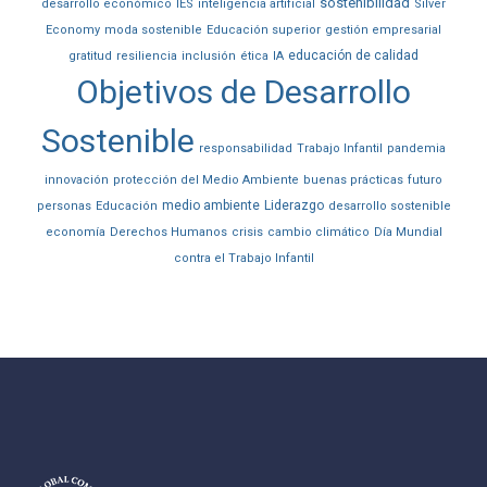
sostenibilidad
desarrollo económico
IES
inteligencia artificial
Silver
Economy
moda sostenible
Educación superior
gestión empresarial
educación de calidad
gratitud
resiliencia
inclusión
ética
IA
Objetivos de Desarrollo
Sostenible
responsabilidad
Trabajo Infantil
pandemia
innovación
protección del Medio Ambiente
buenas prácticas
futuro
medio ambiente
Liderazgo
personas
Educación
desarrollo sostenible
economía
Derechos Humanos
crisis
cambio climático
Día Mundial
contra el Trabajo Infantil