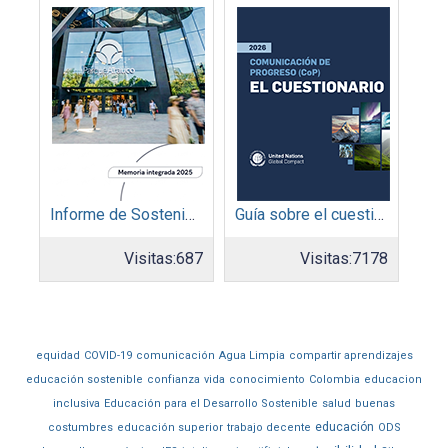
Informe de Sostenibilidad 2025: Parque Arauco
Guía sobre el cuestionario: Comunicación de Progreso
Visitas:
687
Visitas:
7178
equidad
COVID-19
comunicación
Agua Limpia
compartir aprendizajes
educación sostenible
confianza
vida
conocimiento
Colombia
educacion
inclusiva
Educación para el Desarrollo Sostenible
salud
buenas
educación
costumbres
educación superior
trabajo decente
ODS