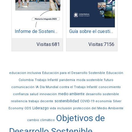
Informe de Sostenibilidad 2025: Parque Arauco
Guía sobre el cuestionario: Comunicación de Progreso
Visitas:
681
Visitas:
7156
educacion inclusiva
Educación para el Desarrollo Sostenible
Educación
Colombia
Trabajo Infantil
pandemia
moda sostenible
futuro
comunicación
IA
Día Mundial contra el Trabajo Infantil
conocimiento
medio ambiente
confianza
salud
innovación
desarrollo sostenible
sostenibilidad
resiliencia
trabajo decente
COVID-19
economía
Silver
Liderazgo
Economy
ODS
vida
inclusión
protección del Medio Ambiente
Objetivos de
cambio climático
Desarrollo Sostenible