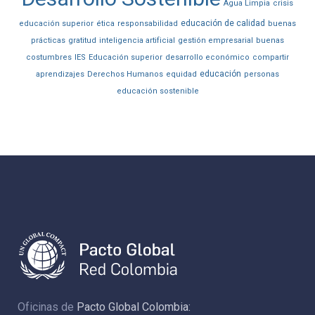
Agua Limpia
crisis
educación de calidad
educación superior
ética
responsabilidad
buenas
prácticas
gratitud
inteligencia artificial
gestión empresarial
buenas
costumbres
IES
Educación superior
desarrollo económico
compartir
educación
aprendizajes
Derechos Humanos
equidad
personas
educación sostenible
Oficinas de
Pacto Global Colombia: