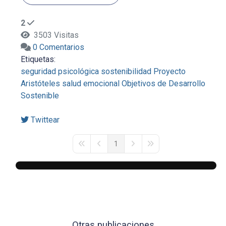
2
3503 Visitas
0 Comentarios
Etiquetas:
seguridad psicológica
sostenibilidad
Proyecto
Aristóteles
salud emocional
Objetivos de Desarrollo
Sostenible
Twittear
1
First Page
Previous Page
Next Page
Last Page
Otras publicaciones