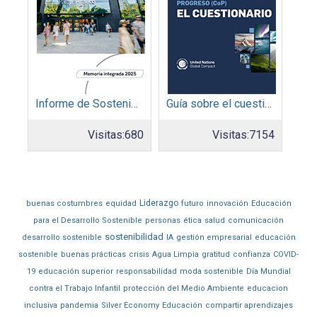
Informe de Sostenibilidad 2025: Parque Arauco
Guía sobre el cuestionario: Comunicación de Progreso
Visitas:
680
Visitas:
7154
Liderazgo
buenas costumbres
equidad
futuro
innovación
Educación
para el Desarrollo Sostenible
personas
ética
salud
comunicación
sostenibilidad
desarrollo sostenible
IA
gestión empresarial
educación
sostenible
buenas prácticas
crisis
Agua Limpia
gratitud
confianza
COVID-
19
educación superior
responsabilidad
moda sostenible
Día Mundial
contra el Trabajo Infantil
protección del Medio Ambiente
educacion
inclusiva
pandemia
Silver Economy
Educación
compartir aprendizajes