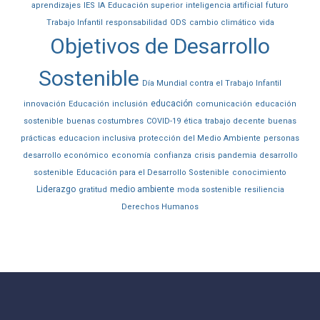
aprendizajes
IES
IA
Educación superior
inteligencia artificial
futuro
Trabajo Infantil
responsabilidad
ODS
cambio climático
vida
Objetivos de Desarrollo
Sostenible
Día Mundial contra el Trabajo Infantil
educación
innovación
Educación
inclusión
comunicación
educación
sostenible
buenas costumbres
COVID-19
ética
trabajo decente
buenas
prácticas
educacion inclusiva
protección del Medio Ambiente
personas
desarrollo económico
economía
confianza
crisis
pandemia
desarrollo
sostenible
Educación para el Desarrollo Sostenible
conocimiento
Liderazgo
medio ambiente
gratitud
moda sostenible
resiliencia
Derechos Humanos