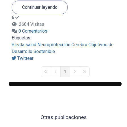
Continuar leyendo
6
2684 Visitas
0 Comentarios
Etiquetas:
Siesta
salud
Neuroprotección
Cerebro
Objetivos de
Desarrollo Sostenible
Twittear
1
First Page
Previous Page
Next Page
Last Page
Otras publicaciones