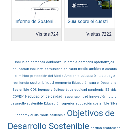
Informe de Sostenibilidad 2025: Parque Arauco
Guía sobre el cuestionario: Comunicación de Progreso
Visitas:
724
Visitas:
7222
inclusión
personas
confianza
Colombia
compartir aprendizajes
medio ambiente
educacion inclusiva
comunicación
salud
cambio
educación
Liderazgo
climático
protección del Medio Ambiente
sostenibilidad
resiliencia
economía
Educación para el Desarrollo
Sostenible
ODS
buenas prácticas
ética
equidad
pandemia
IES
vida
educación de calidad
COVID-19
responsabilidad
innovación
futuro
desarrollo sostenible
Educación superior
educación sostenible
Silver
Objetivos de
Economy
crisis
moda sostenible
Desarrollo Sostenible
gestión empresarial