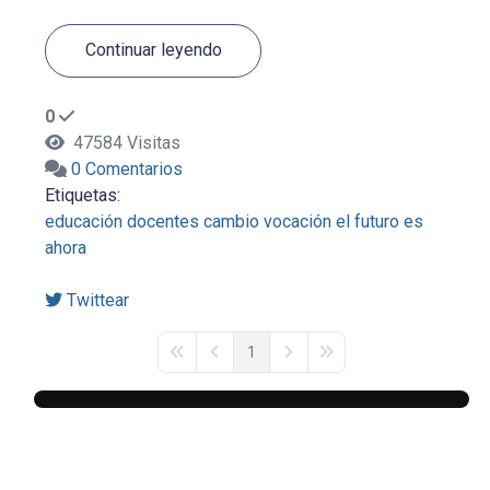
Continuar leyendo
0
47584 Visitas
0 Comentarios
Etiquetas:
educación
docentes
cambio
vocación
el futuro es
ahora
Twittear
1
First Page
Previous Page
Next Page
Last Page