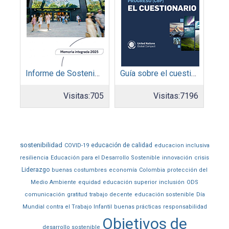
Informe de Sostenibilidad 2025: Parque Arauco
Guía sobre el cuestionario: Comunicación de Progreso
Visitas:
705
Visitas:
7196
sostenibilidad
educación de calidad
COVID-19
educacion inclusiva
resiliencia
Educación para el Desarrollo Sostenible
innovación
crisis
Liderazgo
buenas costumbres
economía
Colombia
protección del
Medio Ambiente
equidad
educación superior
inclusión
ODS
comunicación
gratitud
trabajo decente
educación sostenible
Día
Mundial contra el Trabajo Infantil
buenas prácticas
responsabilidad
Objetivos de
desarrollo sostenible