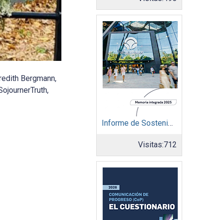
redith Bergmann,
ojournerTruth,
Informe de Sostenibilidad 2025: Parque Arauco
Visitas:
712