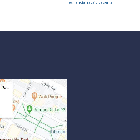
resiliencia
trabajo decente