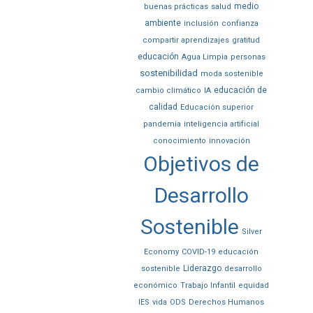
medio
buenas prácticas
salud
ambiente
inclusión
confianza
compartir aprendizajes
gratitud
educación
Agua Limpia
personas
sostenibilidad
moda sostenible
educación de
cambio climático
IA
calidad
Educación superior
pandemia
inteligencia artificial
conocimiento
innovación
Objetivos de
Desarrollo
Sostenible
Silver
Economy
COVID-19
educación
Liderazgo
sostenible
desarrollo
económico
Trabajo Infantil
equidad
IES
vida
ODS
Derechos Humanos