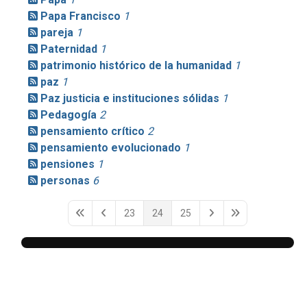
Papa Francisco
1
pareja
1
Paternidad
1
patrimonio histórico de la humanidad
1
paz
1
Paz justicia e instituciones sólidas
1
Pedagogía
2
pensamiento crítico
2
pensamiento evolucionado
1
pensiones
1
personas
6
23
24
25
First Page
Previous Page
Next Page
Last Page