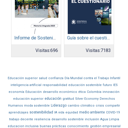
Informe de Sostenibilidad 2025: Parque Arauco
Guía sobre el cuestionario: Comunicación de Progreso
Visitas:
696
Visitas:
7183
Educación superior
salud
confianza
Día Mundial contra el Trabajo Infantil
inteligencia artificial
responsabilidad
educación sostenible
futuro
IES
economía
Educación
desarrollo económico
ética
Colombia
innovación
educación
educación superior
gratitud
Silver Economy
Derechos
Liderazgo
Humanos
moda sostenible
cambio climático
crisis
compartir
sostenibilidad
medio ambiente
aprendizajes
IA
vida
equidad
COVID-19
trabajo decente
resiliencia
desarrollo sostenible
inclusión
Agua Limpia
educacion inclusiva
buenas prácticas
conocimiento
gestión empresarial