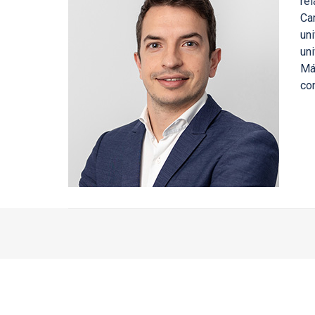
re
Ca
un
un
Má
con