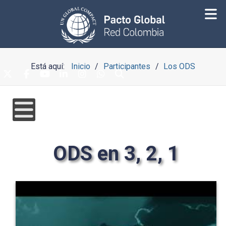
Está aquí:
Inicio
Participantes
Los ODS
ODS en 3, 2, 1
Pronto llegará ODS en 3,2,1
ODS en 3,2,1 da a conocer por medio de 17...