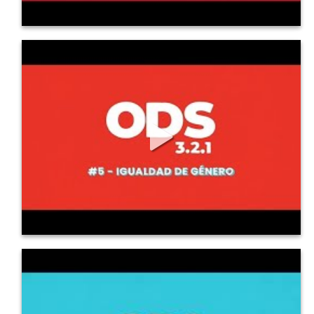
825
7
0
ODS en 3, 2, 1: 5 Igualdad de Género
ODS 5 : Igualdad de Género. Conoce los principales detalles...
761
9
0
ODS en 3, 2, 1: 6 Agua Limpia y Saneamiento
ODS 6 : Agua Limpia y Saneamiento. Conoce los principales...