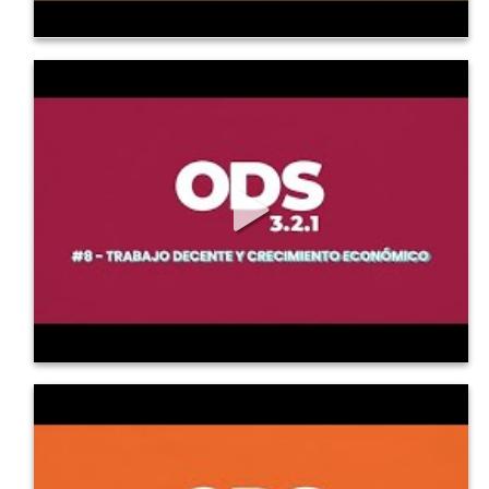
818
11
0
ODS en 3, 2, 1: 8 Trabajo Decente y
Crecimiento Económico
ODS en 3, 2, 1: 8 Trabajo Decente y Crecimiento...
479
4
0
ODS en 3, 2, 1: 9 Industria, innovación e
infraestructura
ODS en 3, 2, 1: 9 Industria, innovación e infraestructura...