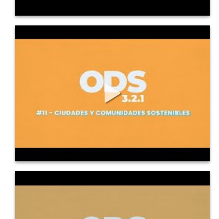
415
6
0
ODS en 3, 2, 1: 11 Ciudades y comunidades
sostenibles
Conoce los principales detalles de este Objetivo de Desarrollo 
Sostenible,...
671
8
0
ODS en 3, 2, 1: 12 Producción y consumo
responsable
Conoce los principales detalles de este Objetivo de Desarrollo 
Sostenible,...