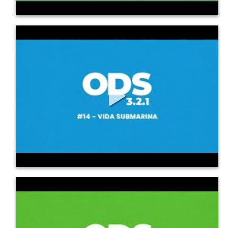
375
2
0
ODS en 3, 2, 1: 14 Vida submarina
Conoce los principales detalles de este Objetivo de Desarrollo 
Sostenible,...
363
3
0
ODS en 3, 2, 1: 15 Vida de ecosistemas
terrestres
Conoce los principales detalles de este Objetivo de Desarrollo 
Sostenible,...