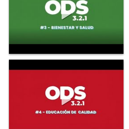
1850
14
0
ODS en 3, 2, 1: 4 Educación de Calidad
ODS 4 : Educación de Calidad. Conoce los principales 
detalles...