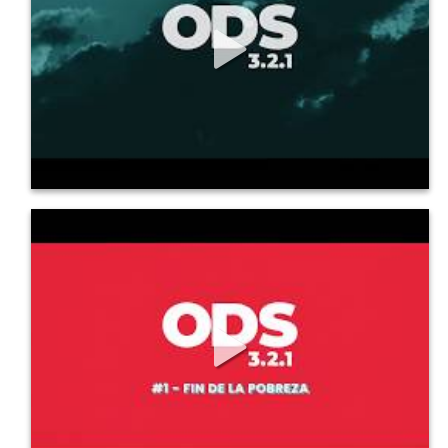
558
11
0
ODS en 3, 2, 1: 1 Fin de la pobreza
ODS 1 : Fin de la pobreza. Conoce los principales...