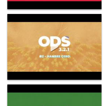
1537
11
1
ODS en 3, 2, 1: 2 Hambre Cero
ODS 2 : Hambre Cero. Conoce los principales detalles de...
1788
16
1
ODS en 3, 2, 1: 3 Salud y Bienestar
ODS 3 : Salud y Bienestar. Conoce los principales detalles...