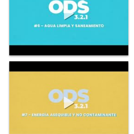
1096
11
1
ODS en 3, 2, 1: 7 Energía asequible y No
contaminante
ODS en 3, 2, 1: 7 Energía asequible y No...