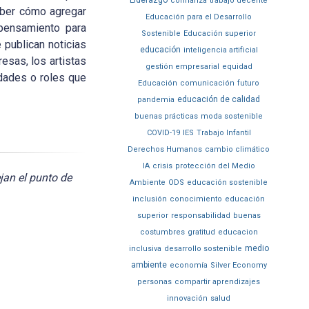
Liderazgo
confianza
trabajo decente
saber cómo agregar
Educación para el Desarrollo
 pensamiento para
Sostenible
Educación superior
 publican noticias
educación
inteligencia artificial
esas, los artistas
gestión empresarial
equidad
idades o roles que
Educación
comunicación
futuro
educación de calidad
pandemia
buenas prácticas
moda sostenible
COVID-19
IES
Trabajo Infantil
Derechos Humanos
cambio climático
IA
crisis
protección del Medio
jan el punto de
Ambiente
ODS
educación sostenible
inclusión
conocimiento
educación
superior
responsabilidad
buenas
costumbres
gratitud
educacion
medio
inclusiva
desarrollo sostenible
ambiente
economía
Silver Economy
personas
compartir aprendizajes
innovación
salud