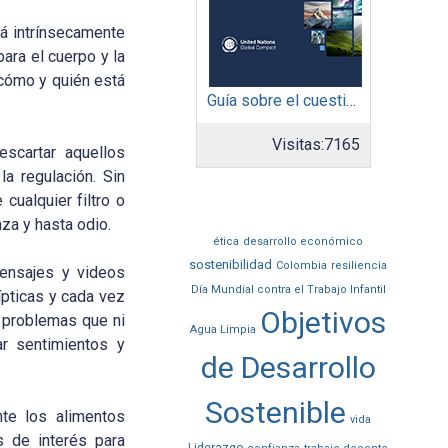
tá intrínsecamente
para el cuerpo y la
 cómo y quién está
Guía sobre el cuestionario: Comunicación de Progreso
Visitas:
7165
escartar aquellos
a regulación. Sin
cualquier filtro o
za y hasta odio.
ética
desarrollo económico
sostenibilidad
Colombia
resiliencia
ensajes y videos
Día Mundial contra el Trabajo Infantil
ípticas y cada vez
Objetivos
 problemas que ni
Agua Limpia
ar sentimientos y
de Desarrollo
Sostenible
te los alimentos
vida
s de interés para