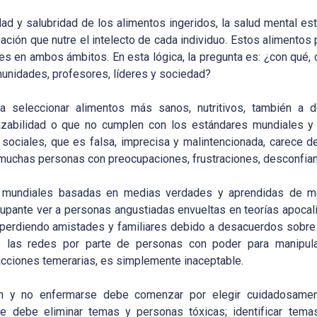
dad y salubridad de los alimentos ingeridos, la salud mental es
rmación que nutre el intelecto de cada individuo. Estos alimentos 
es en ambos ámbitos. En esta lógica, la pregunta es: ¿con qué,
munidades, profesores, líderes y sociedad?
 seleccionar alimentos más sanos, nutritivos, también a d
razabilidad o que no cumplen con los estándares mundiales y l
ociales, que es falsa, imprecisa y malintencionada, carece de 
a muchas personas con preocupaciones, frustraciones, desconfian
 mundiales basadas en medias verdades y aprendidas de m
upante ver a personas angustiadas envueltas en teorías apocal
 perdiendo amistades y familiares debido a desacuerdos sobre
de las redes por parte de personas con poder para manipul
 acciones temerarias, es simplemente inaceptable.
ión y no enfermarse debe comenzar por elegir cuidadosamen
Se debe eliminar temas y personas tóxicas; identificar tema