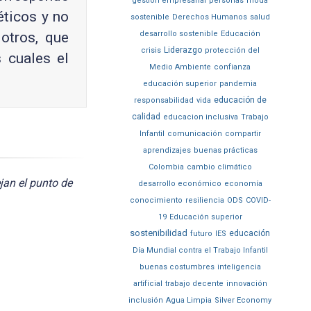
gestión empresarial
personas
moda
éticos y no
sostenible
Derechos Humanos
salud
 otros, que
desarrollo sostenible
Educación
Liderazgo
crisis
protección del
 cuales el
Medio Ambiente
confianza
educación superior
pandemia
educación de
responsabilidad
vida
calidad
educacion inclusiva
Trabajo
Infantil
comunicación
compartir
aprendizajes
buenas prácticas
Colombia
cambio climático
jan el punto de
desarrollo económico
economía
conocimiento
resiliencia
ODS
COVID-
19
Educación superior
sostenibilidad
educación
futuro
IES
Día Mundial contra el Trabajo Infantil
buenas costumbres
inteligencia
artificial
trabajo decente
innovación
inclusión
Agua Limpia
Silver Economy