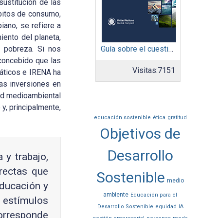
sustitución de las
bitos de consumo,
iano, se refiere a
iento del planeta,
 pobreza. Si nos
Guía sobre el cuestionario: Comunicación de Progreso
 concebido que las
Visitas:
7151
máticos e IRENA ha
as inversiones en
dad medioambiental
y, principalmente,
educación sostenible
ética
gratitud
Objetivos de
Desarrollo
y trabajo,
rrectas que
Sostenible
medio
educación y
ambiente
Educación para el
 estímulos
Desarrollo Sostenible
equidad
IA
corresponde