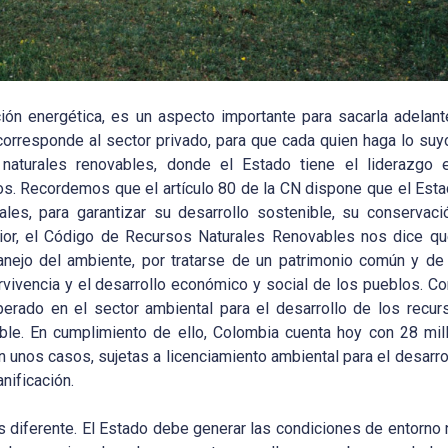
ión energética, es un aspecto importante para sacarla adelant
orresponde al sector privado, para que cada quien haga lo suyo
naturales renovables, donde el Estado tiene el liderazgo 
os. Recordemos que el artículo 80 de la CN dispone que el Esta
es, para garantizar su desarrollo sostenible, su conservació
rior, el Código de Recursos Naturales Renovables nos dice qu
anejo del ambiente, por tratarse de un patrimonio común y de 
vivencia y el desarrollo económico y social de los pueblos. Co
rado en el sector ambiental para el desarrollo de los recurs
ble. En cumplimiento de ello, Colombia cuenta hoy con 28 mi
n unos casos, sujetas a licenciamiento ambiental para el desarro
nificación.
 es diferente. El Estado debe generar las condiciones de entorno 