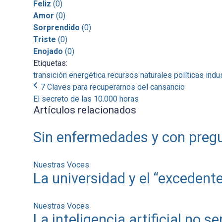
Feliz
(
0
)
Amor
(
0
)
Sorprendido
(
0
)
Triste
(
0
)
Enojado
(
0
)
Etiquetas:
transición energética
recursos naturales
políticas indu
7 Claves para recuperarnos del cansancio
El secreto de las 10.000 horas
Artículos relacionados
Sin enfermedades y con pregu
Nuestras Voces
La universidad y el “exceden
Nuestras Voces
La inteligencia artificial no s