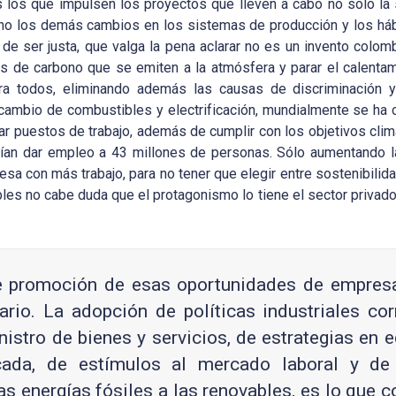
es los que impulsen los proyectos que lleven a cabo no solo la 
sino los demás cambios en los sistemas de producción y los há
 de ser justa, que valga la pena aclarar no es un invento colomb
as de carbono que se emiten a la atmósfera y parar el calentam
a todos, eliminando además las causas de discriminación y
 cambio de combustibles y electrificación, mundialmente se ha
ar puestos de trabajo, además de cumplir con los objetivos cli
rían dar empleo a 43 millones de personas. Sólo aumentando l
a con más trabajo, para no tener que elegir entre sostenibili
les no cabe duda que el protagonismo lo tiene el sector privado 
e promoción de esas oportunidades de empresa 
ario. La adopción de políticas industriales co
stro de bienes y servicios, de estrategias en 
ada, de estímulos al mercado laboral y de
 las energías fósiles a las renovables, es lo que 