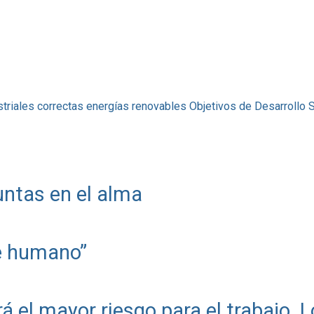
striales correctas
energías renovables
Objetivos de Desarrollo 
ntas en el alma
te humano”
erá el mayor riesgo para el trabajo. L