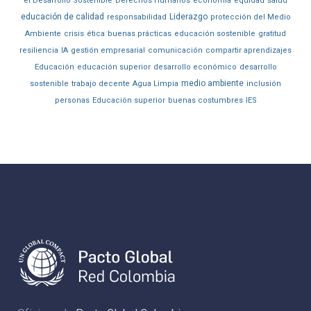
el Desarrollo Sostenible
Derechos Humanos
economía
equidad
salud
educación de calidad
Liderazgo
responsabilidad
protección del Medio
Ambiente
crisis
ética
buenas prácticas
educación sostenible
gratitud
resiliencia
IA
gestión empresarial
comunicación
compartir aprendizajes
Educación
educación superior
desarrollo económico
desarrollo
medio ambiente
sostenible
trabajo decente
Agua Limpia
inclusión
personas
Educación superior
buenas costumbres
IES