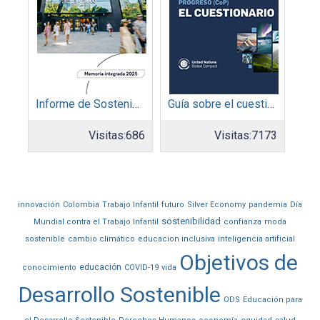
Informe de Sostenibilidad 2025: Parque Arauco
Guía sobre el cuestionario: Comunicación de Progreso
Visitas:
686
Visitas:
7173
innovación
Colombia
Trabajo Infantil
futuro
Silver Economy
pandemia
Día
sostenibilidad
Mundial contra el Trabajo Infantil
confianza
moda
sostenible
cambio climático
educacion inclusiva
inteligencia artificial
Objetivos de
educación
conocimiento
COVID-19
vida
Desarrollo Sostenible
ODS
Educación para