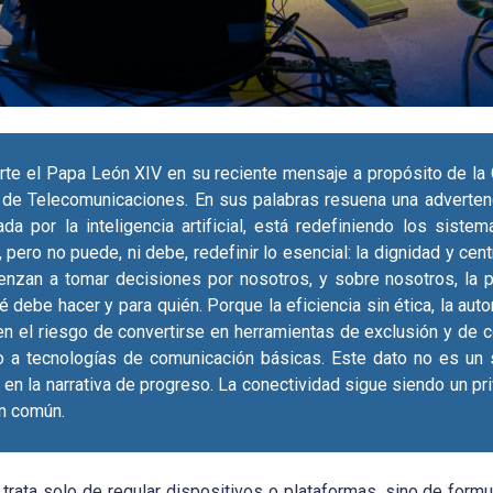
erte el Papa León XIV en su reciente mensaje a propósito de la 
l de Telecomunicaciones. En sus palabras resuena una advertenc
sada por la inteligencia artificial, está redefiniendo los siste
 pero no puede, ni debe, redefinir lo esencial: la dignidad y cent
nzan a tomar decisiones por nosotros, y sobre nosotros, la 
 debe hacer y para quién. Porque la eficiencia sin ética, la aut
ren el riesgo de convertirse en herramientas de exclusión y de 
o a tecnologías de comunicación básicas. Este dato no es un
ja en la narrativa de progreso. La conectividad sigue siendo un pr
en común.
trata solo de regular dispositivos o plataformas, sino de formul