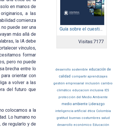
 solo en manos de
riginarios, a las
sabilidad comienza
A no puede ser una
Guía sobre el cuestionario: Comunicación de Progreso
 vayan más allá de
alabras, la IA debe
Visitas:
7177
ortalecer vínculos,
ecesitamos formar
nes, pero no puede
sa brecha entre lo
educación de
desarrollo sostenible
para orientar con
calidad
compartir aprendizajes
iga a volver a las
gestión empresarial
inclusión
cambio
ra del futuro que
climático
educacion inclusiva
IES
protección del Medio Ambiente
medio ambiente
Liderazgo
 no colocamos a la
inteligencia artificial
ética
Colombia
rdad. Lo humano no
gratitud
buenas costumbres
salud
 de regularlo y de
desarrollo económico
Educación