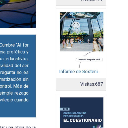
Cumbre “AI for
ia profética y
mas educativos,
ralidad del ser
Informe de Sostenibilidad 2025: Parque Arauco
pregunta no es
omatización sin
Visitas:
687
control. Más de
 simple rezago
ivilegio cuando
ar una ética de la