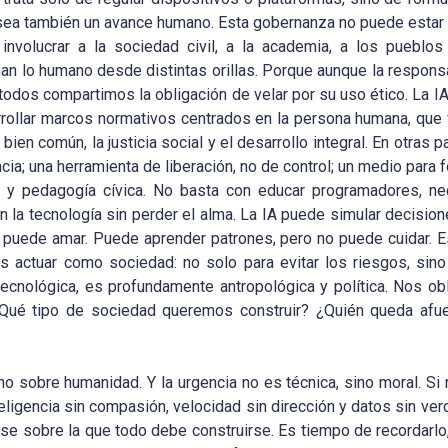
sea también un avance humano. Esta gobernanza no puede estar
volucrar a la sociedad civil, a la academia, a los pueblos o
an lo humano desde distintas orillas. Porque aunque la respon
odos compartimos la obligación de velar por su uso ético. La I
arrollar marcos normativos centrados en la persona humana, que
 bien común, la justicia social y el desarrollo integral. En otras p
ncia; una herramienta de liberación, no de control; un medio para f
co y pedagogía cívica. No basta con educar programadores, n
on la tecnología sin perder el alma. La IA puede simular decisio
 puede amar. Puede aprender patrones, pero no puede cuidar. E
actuar como sociedad: no solo para evitar los riesgos, sino 
 tecnológica, es profundamente antropológica y política. Nos obl
¿Qué tipo de sociedad queremos construir? ¿Quién queda afue
o sobre humanidad. Y la urgencia no es técnica, sino moral. Si
ligencia sin compasión, velocidad sin dirección y datos sin ve
ase sobre la que todo debe construirse. Es tiempo de recordarlo,