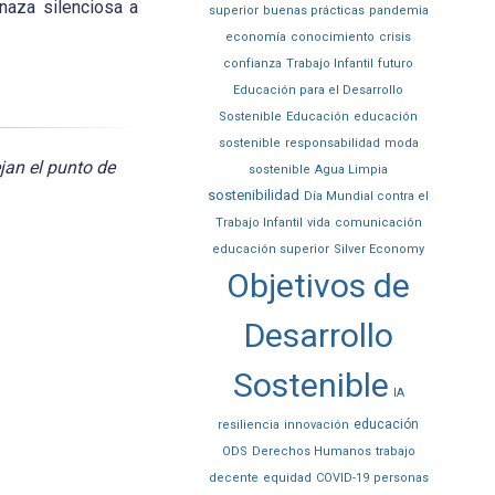
enaza silenciosa a
superior
buenas prácticas
pandemia
economía
conocimiento
crisis
confianza
Trabajo Infantil
futuro
Educación para el Desarrollo
Sostenible
Educación
educación
sostenible
responsabilidad
moda
jan el punto de
sostenible
Agua Limpia
sostenibilidad
Día Mundial contra el
Trabajo Infantil
vida
comunicación
educación superior
Silver Economy
Objetivos de
Desarrollo
Sostenible
IA
educación
resiliencia
innovación
ODS
Derechos Humanos
trabajo
decente
equidad
COVID-19
personas