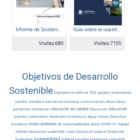
Informe de Sostenibilidad 2025: Parque Arauco
Guía sobre el cuestionario: Comunicación de Progreso
Visitas:
680
Visitas:
7155
Objetivos de Desarrollo
Sostenible
inteligencia artificial
ODS
gestión empresarial
cambio climático
educacion inclusiva
comunicación
ética
futuro
educación de calidad
educación
pandemia
innovación
Educación
buenas costumbres
desarrollo económico
Agua Limpia
Derechos
medio ambiente
Humanos
IA
responsabilidad
salud
COVID-19
Trabajo
Infantil
educación sostenible
crisis
Educación para el Desarrollo
sostenibilidad
Sostenible
gratitud
equidad
resiliencia
compartir