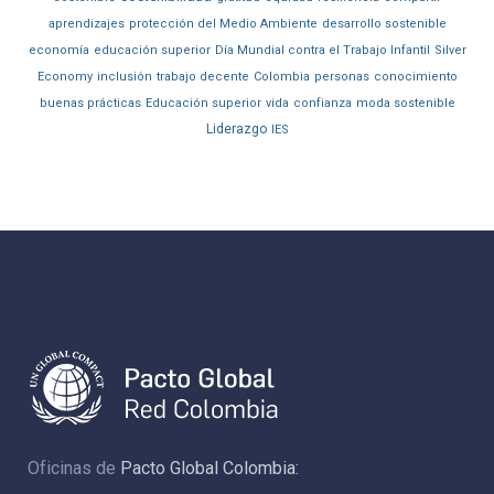
aprendizajes
protección del Medio Ambiente
desarrollo sostenible
economía
educación superior
Día Mundial contra el Trabajo Infantil
Silver
Economy
inclusión
trabajo decente
Colombia
personas
conocimiento
buenas prácticas
Educación superior
vida
confianza
moda sostenible
Liderazgo
IES
Oficinas de
Pacto Global Colombia: