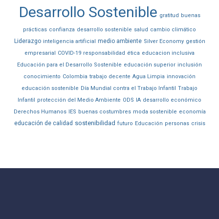
Desarrollo Sostenible
gratitud
buenas
prácticas
confianza
desarrollo sostenible
salud
cambio climático
Liderazgo
medio ambiente
inteligencia artificial
Silver Economy
gestión
empresarial
COVID-19
responsabilidad
ética
educacion inclusiva
Educación para el Desarrollo Sostenible
educación superior
inclusión
conocimiento
Colombia
trabajo decente
Agua Limpia
innovación
educación sostenible
Día Mundial contra el Trabajo Infantil
Trabajo
Infantil
protección del Medio Ambiente
ODS
IA
desarrollo económico
Derechos Humanos
IES
buenas costumbres
moda sostenible
economía
sostenibilidad
educación de calidad
futuro
Educación
personas
crisis