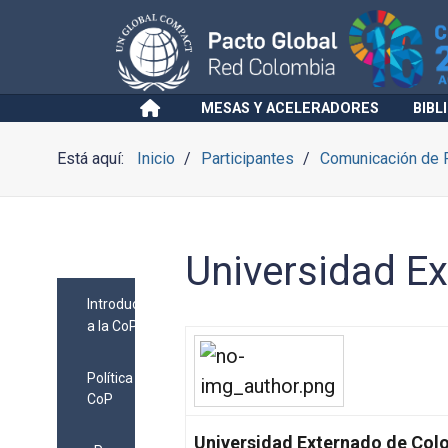
MESAS Y ACELERADORES
BIBL
Está aquí:
Inicio
Participantes
Comunicación de 
Universidad E
Introducción
a la CoP
Política
CoP
Universidad Externado de Col