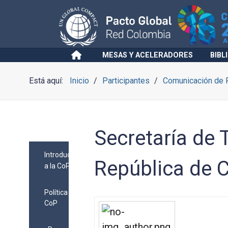
MESAS Y ACELERADORES
BIBL
Está aquí:
Inicio
Participantes
Comunicación de 
Secretaría de 
Introducción
República de 
a la CoP
Política
CoP