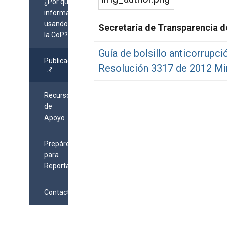
¿Por qué
informar
usando
Secretaría de Transparencia d
la CoP?
Guía de bolsillo anticorrupci
Publicaciones
Resolución 3317 de 2012 Min
Recursos
de
Apoyo
Prepárese
para
Reportar
Contacto