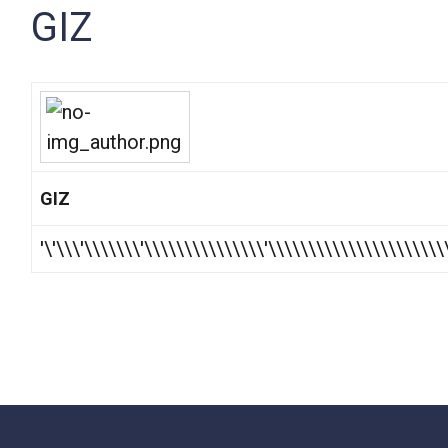
GIZ
GIZ
'\'\\\'\\\\\\\'\\\\\\\\\\\\\\\'\\\\\\\\\\\\\\\\\\\\\