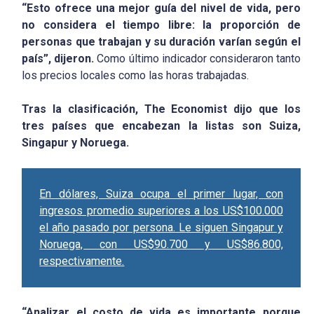
“Esto ofrece una mejor guía del nivel de vida, pero
no considera el tiempo libre: la proporción de
personas que trabajan y su duración varían según el
país”, dijeron.
Como último indicador consideraron tanto
los precios locales como las horas trabajadas.
Tras la clasificación, The Economist dijo que los
tres países que encabezan la listas son Suiza,
Singapur y Noruega.
En dólares, Suiza ocupa el primer lugar, con
ingresos promedio superiores a los US$100.000
el año pasado por persona. Le siguen Singapur y
Noruega, con US$90.700 y US$86.800,
respectivamente.
“Analizar el costo de vida es importante porque