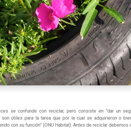
eces se confunde con reciclar, pero consiste en “dar un se
son útiles para la tarea que por la cual se adquirieron o bie
ndo con su función” (ONU Habitat). Antes de reciclar debemos int