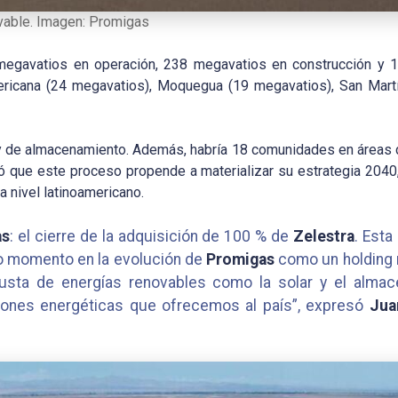
vable. Imagen: Promigas
megavatios en operación, 238 megavatios en construcción y 1
ericana (24 megavatios), Moquegua (19 megavatios), San Martí
 y de almacenamiento. Además, habría 18 comunidades en áreas de
 que este proceso propende a materializar su estrategia 2040,
a nivel latinoamericano.
as
: el cierre de la adquisición de 100 % de
Zelestra
. Esta
vo momento en la evolución de
Promigas
como un holding 
busta de energías renovables como la solar y el alm
ciones energéticas que ofrecemos al país”, expresó
Jua