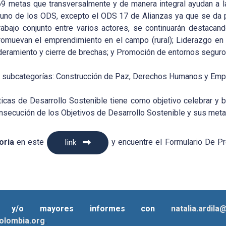
metas que transversalmente y de manera integral ayudan a la
uno de los ODS, excepto el ODS 17 de Alianzas ya que se da p
trabajo conjunto entre varios actores, se continuarán destaca
romuevan el emprendimiento en el campo (rural); Liderazgo e
ramiento y cierre de brechas; y Promoción de entornos seguros
os subcategorías: Construcción de Paz, Derechos Humanos y Empre
cas de Desarrollo Sostenible tiene como objetivo celebrar y br
onsecución de los Objetivos de Desarrollo Sostenible y sus met
oria
en este
y encuentre el Formulario De Pr
link
nes y/o mayores informes con
natalia.ardil
olombia.org
.