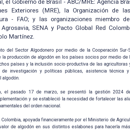
al, el Gobierno de Brasil
-
ABC/MRE
:
Agencia Bra
nes Exteriores (MRE)
,
la Organización de la
tura
-
FAO
;
y las organizaciones miembro de
,
Agrosavia
, SENA y Pacto Global
R
ed Colombi
blo Mart
í
nez.
ento del Sector Algodonero por medio de la Cooperación Sur-
de la producción de algodón en los países socios por medio de l
chos países y la inclusión socio-productiva de las agricultoras 
de investigación y políticas públicas, asistencia técnica y 
l algodón.
o
, el pasado 17 de marzo,
se presentó la gestión 2024 de
plementación y se estableció la necesidad de fortalecer las ali
namentales del orden nacional.
 Colombia, apoyada financieramente por el Ministerio de Agricul
valor de algodón en sus distintos eslabones para hacerla más