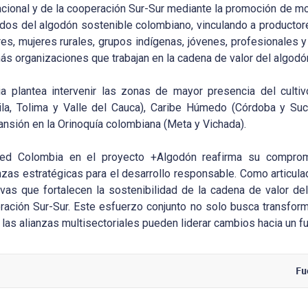
 nacional y de la cooperación Sur-Sur mediante la promoción de 
ados del algodón sostenible colombiano, vinculando a productor
res, mujeres rurales, grupos indígenas, jóvenes, profesionales 
más organizaciones que trabajan en la cadena de valor del algod
 plantea intervenir las zonas de mayor presencia del culti
uila, Tolima y Valle del Cauca), Caribe Húmedo (Córdoba y Suc
nsión en la Orinoquía colombiana (Meta y Vichada).
 Red Colombia en el proyecto +Algodón reafirma su comprom
nzas estratégicas para el desarrollo responsable. Como articula
ivas que fortalecen la sostenibilidad de la cadena de valor del
eración Sur-Sur. Este esfuerzo conjunto no solo busca transfor
as alianzas multisectoriales pueden liderar cambios hacia un fu
Fu