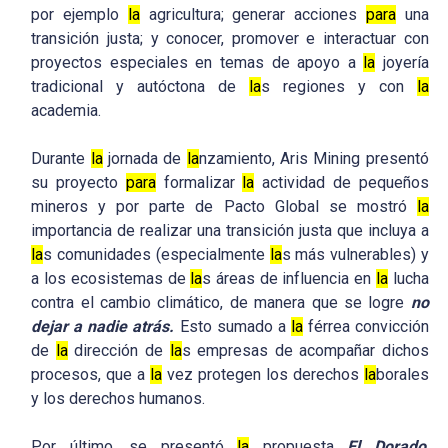
por ejemplo
la
agricultura; generar acciones
para
una
transición justa; y conocer, promover e interactuar con
proyectos especiales en temas de apoyo a
la
joyería
tradicional y autóctona de
la
s regiones y con
la
academia.
Durante
la
jornada de
la
nzamiento, Aris Mining presentó
su proyecto
para
formalizar
la
actividad de pequeños
mineros y por parte de Pacto Global se mostró
la
importancia de realizar una transición justa que incluya a
la
s comunidades (especialmente
la
s más vulnerables) y
a los ecosistemas de
la
s áreas de influencia en
la
lucha
contra el cambio climático, de manera que se logre
no
dejar a nadie atrás.
Esto sumado a
la
férrea convicción
de
la
dirección de
la
s empresas de acompañar dichos
procesos, que a
la
vez protegen los derechos
la
borales
y los derechos humanos.
Por último, se presentó
la
propuesta
El Dorado
,