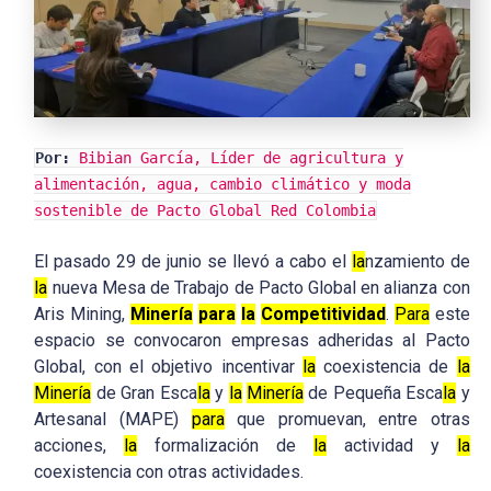
Por:
Bibian García, Líder de agricultura y
alimentación, agua, cambio climático y moda
sostenible de Pacto Global Red Colombia
El pasado 29 de junio se llevó a cabo el
la
nzamiento de
la
nueva Mesa de Trabajo de Pacto Global en alianza con
Aris Mining,
Minería
para
la
Competitividad
.
Para
este
espacio se convocaron empresas adheridas al Pacto
Global, con el objetivo incentivar
la
coexistencia de
la
Minería
de Gran Esca
la
y
la
Minería
de Pequeña Esca
la
y
Artesanal (MAPE)
para
que promuevan, entre otras
acciones,
la
formalización de
la
actividad y
la
coexistencia con otras actividades.