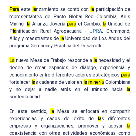
Para
este
la
nzamiento se contó con
la
participación de
representantes de Pacto Global Red Colombia, Airis
Mining,
la
Alianza Joyería
para
el Cambio,
la
Unidad de
P
la
nificación Rural Agropecuaria -
UPRA
, Drummond,
Alloy y maestrantes de
la
Universidad de Los Andes del
programa Gerencia y Práctica del Desarrollo.
La
nueva Mesa de Trabajo responde a
la
necesidad y el
deseo de crear espacios de diálogo, experiencia y
conocimiento entre diferentes actores estratégicos
para
fortalecer
la
s cadenas de valor en
la
minería
Colombiana
y no dejar a nadie atrás en el tránsito hacia
la
sostenibilidad.
En este sentido,
la
Mesa se enfocará en compartir
experiencias y casos de éxito de
la
s diferentes
empresas y organizaciones; promover y apoyar
la
coexistencia con otras actividades económicas como