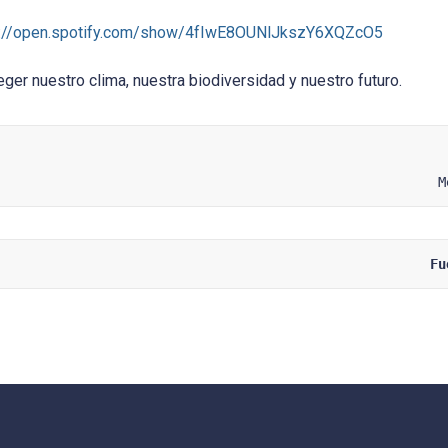
s://open.spotify.com/show/4fIwE8OUNlJkszY6XQZcO5
er nuestro clima, nuestra biodiversidad y nuestro futuro.
M
Fu