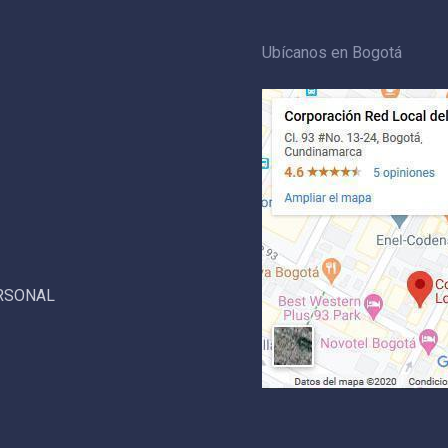
Ubícanos en Bogotá
ERSONAL