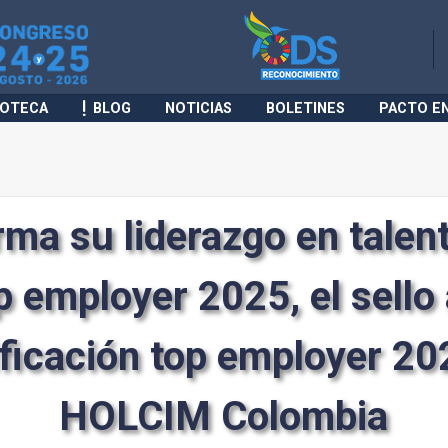
IOTECA
BLOG
NOTICIAS
BOLETINES
PACTO E
rma su liderazgo en talent
op employer 2025, el sello 
tificación top employer 20
HOLCIM Colombia