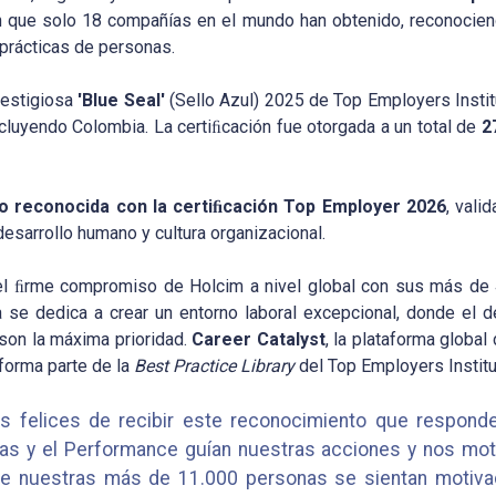
ción que solo 18 compañías en el mundo han obtenido, reconocie
prácticas de personas.
restigiosa
'Blue Seal'
(Sello Azul) 2025 de Top Employers Institu
ncluyendo Colombia. La certiﬁcación fue otorgada a un total de
2
o reconocida con la certi
ﬁ
cación Top Employer 2026
, vali
desarrollo humano y cultura organizacional.
l ﬁrme compromiso de Holcim a nivel global con sus más de
se dedica a crear un entorno laboral excepcional, donde el desa
r son la máxima prioridad.
Career
Catalyst
, la plataforma global
 forma parte de la
Best Practice Library
del Top Employers Institu
felices de recibir este reconocimiento que responde 
as y el Performance guían nuestras acciones y nos moti
nde nuestras más de 11.000 personas se sientan motiva