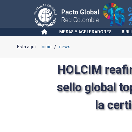
MESAS Y ACELERADORES
BIBL
Está aquí:
Inicio
news
HOLCIM
reafi
sello global t
la cer