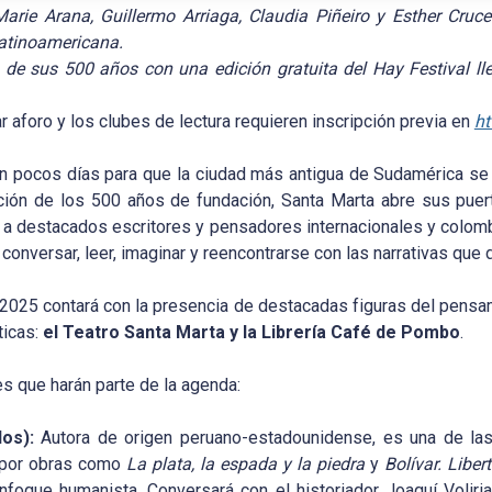
arie Arana, Guillermo Arriaga, Claudia Piñeiro y Esther Cruc
 latinoamericana.
n de sus 500 años con una edición gratuita del Hay Festival ll
r aforo y los clubes de lectura requieren inscripción previa en
ht
an pocos días para que la ciudad más antigua de Sudamérica se 
ación de los 500 años de fundación, Santa Marta abre sus puer
rá a destacados escritores y pensadores internacionales y colo
 conversar, leer, imaginar y reencontrarse con las narrativas que 
2025 contará con la presencia de destacadas figuras del pensami
ticas:
el Teatro Santa Marta y la Librería Café de Pombo
.
es que harán parte de la agenda:
os):
Autora de origen peruano-estadounidense, es una de las 
 por obras como
La plata, la espada y la piedra
y
Bolívar. Libe
n enfoque humanista. Conversará con el historiador Joaquí Voliri