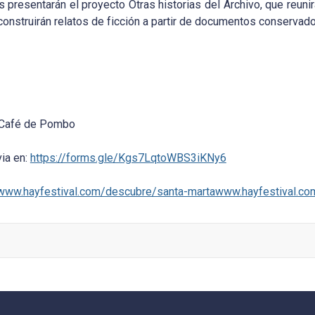
es presentarán el proyecto Otras historias del Archivo, que reun
onstruirán relatos de ficción a partir de documentos conservado
a Café de Pombo
via en:
https://forms.gle/Kgs7LqtoWBS3iKNy6
www.hayfestival.com/descubre/santa-martawww.hayfestival.co