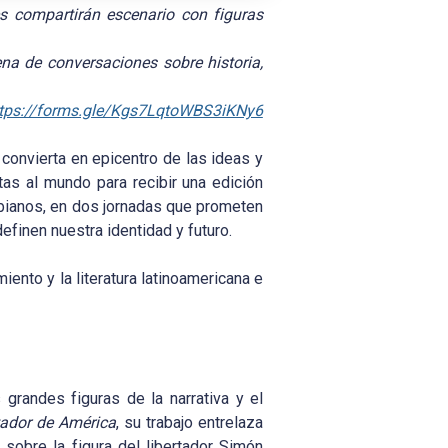
es compartirán escenario con figuras
ena de conversaciones sobre historia,
tps://forms.gle/Kgs7LqtoWBS3iKNy6
convierta en epicentro de las ideas y
tas al mundo para recibir una edición
mbianos, en dos jornadas que prometen
definen nuestra identidad y futuro.
ento y la literatura latinoamericana e
grandes figuras de la narrativa y el
rtador de América
, su trabajo entrelaza
a sobre la figura del libertador Simón