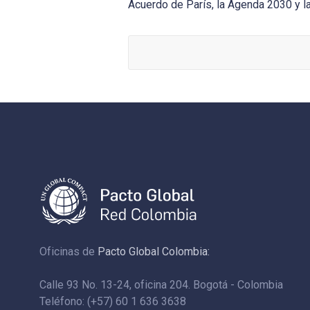
Acuerdo de París, la Agenda 2030 y la
Oficinas de
Pacto Global Colombia:
Calle 93 No. 13-24, oficina 204. Bogotá - Colombia
Teléfono: (+57) 60 1 636 3638