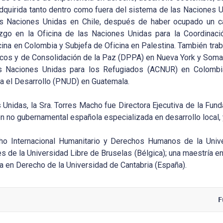
, adquirida tanto dentro como fuera del sistema de las Nacione
 Naciones Unidas en Chile, después de haber ocupado un car
go en la Oficina de las Naciones Unidas para la Coordinac
ina en Colombia y Subjefa de Oficina en Palestina. También tra
cos y de Consolidación de la Paz (DPPA) en Nueva York y Somali
as Naciones Unidas para los Refugiados (ACNUR) en Colombi
a el Desarrollo (PNUD) en Guatemala.
 Unidas, la Sra. Torres Macho fue Directora Ejecutiva de la Fun
ón no gubernamental española especializada en desarrollo local, 
cho Internacional Humanitario y Derechos Humanos de la Univ
s de la Universidad Libre de Bruselas (Bélgica); una maestría 
ura en Derecho de la Universidad de Cantabria (España).
F