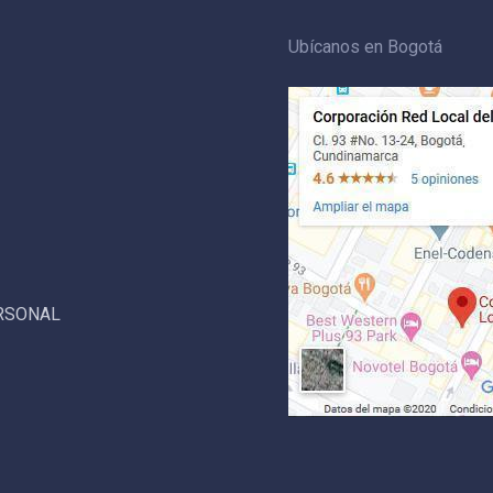
Ubícanos en Bogotá
ERSONAL