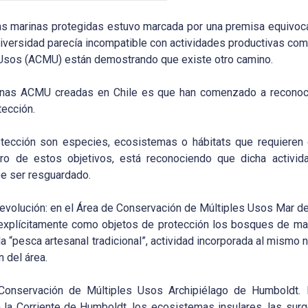
as marinas protegidas estuvo marcada por una premisa equivocad
odiversidad parecía incompatible con actividades productivas com
Usos (ACMU) están demostrando que existe otro camino.
unas ACMU creadas en Chile es que han comenzado a reconoc
ección.
rotección son especies, ecosistemas o hábitats que requiere
tro de estos objetivos, está reconociendo que dicha activida
be ser resguardado.
 evolución: en el Área de Conservación de Múltiples Usos Mar de
 explícitamente como objetos de protección los bosques de ma
la “pesca artesanal tradicional”, actividad incorporada al mismo
n del área.
 Conservación de Múltiples Usos Archipiélago de Humboldt. 
 la Corriente de Humboldt, los ecosistemas insulares, las sur