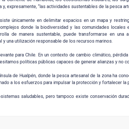
 y, expresamente, “las actividades sustentables de la pesca art
iste únicamente en delimitar espacios en un mapa y restring
s complejos donde la biodiversidad y las comunidades locales 
rolla de manera sustentable, puede transformarse en una al
ial y una utilización responsable de los recursos marinos.
levante para Chile. En un contexto de cambio climático, pérdida
sitamos políticas públicas capaces de generar alianzas y no co
ínsula de Hualpén, donde la pesca artesanal de la zona ha cono
do a los esfuerzos para impulsar la protección y fortalecer la p
osistemas saludables, pero tampoco existe conservación dura