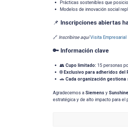
Prácticas sostenibles que posic
Modelos de innovación social repl
📌
Inscripciones abiertas h
🔗
Inscribirse aquí
Visita Empresarial
🔑 Información clave
👥
Cupo limitado:
15 personas por
🌐
Exclusivo para adheridos del
🚗
Cada organización gestiona s
Agradecemos a
Siemens
y
Sunshin
estratégica y de alto impacto para el 