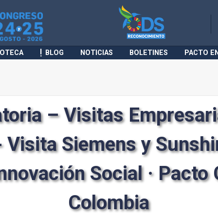
IOTECA
BLOG
NOTICIAS
BOLETINES
PACTO E
toria – Visitas Empresari
 - Visita Siemens y Sunsh
nnovación Social · Pacto 
Colombia