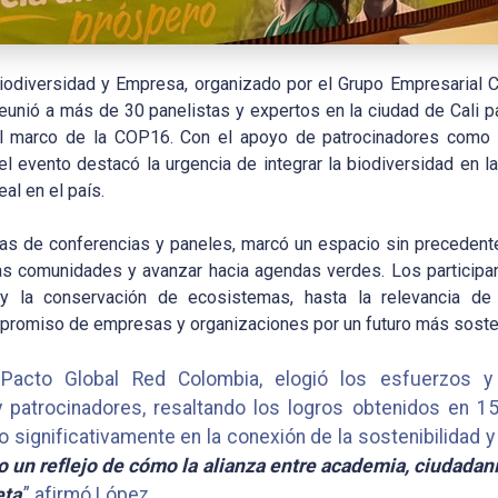
iodiversidad y Empresa, organizado por el Grupo Empresarial 
reunió a más de 30 panelistas y expertos en la ciudad de Cali pa
l marco de la COP16. Con el apoyo de patrocinadores como 
l evento destacó la urgencia de integrar la biodiversidad en la
al en el país.
oras de conferencias y paneles, marcó un espacio sin precedent
n las comunidades y avanzar hacia agendas verdes. Los particip
 la conservación de ecosistemas, hasta la relevancia de 
promiso de empresas y organizaciones por un futuro más soste
e Pacto Global Red Colombia, elogió los esfuerzos
 y patrocinadores, resaltando los logros obtenidos en 1
ignificativamente en la conexión de la sostenibilidad y 
do un reflejo de cómo la alianza entre academia, ciudada
eta
,” afirmó López.