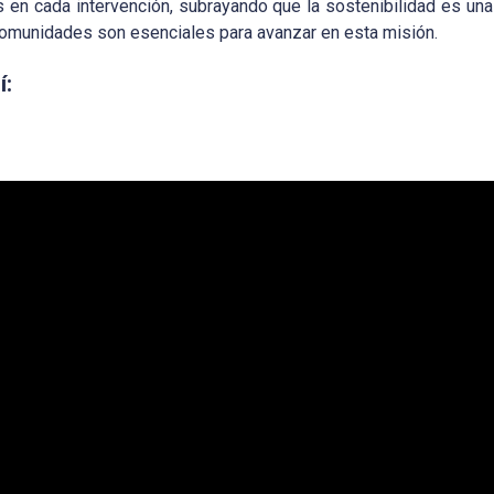
s en cada intervención, subrayando que la sostenibilidad es una
 comunidades son esenciales para avanzar en esta misión.
í: