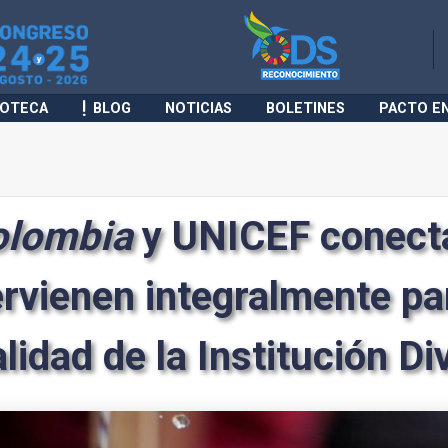
IOTECA
BLOG
NOTICIAS
BOLETINES
PACTO E
Colombia
y UNICEF conecta
ervienen integralmente pa
lidad de la Institución D