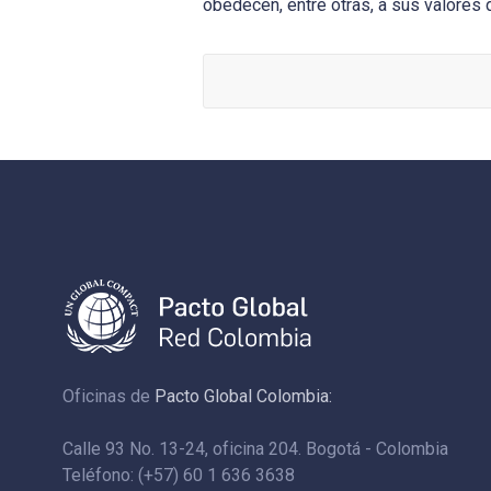
obedecen, entre otras, a sus valores 
Oficinas de
Pacto Global Colombia:
Calle 93 No. 13-24, oficina 204. Bogotá - Colombia
Teléfono: (+57) 60 1 636 3638