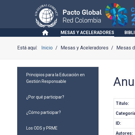
MESAS Y ACELERADORES
BIBL
Está aquí:
Inicio
Mesas y Aceleradores
Mesas de
Principios para la Educación en
Anu
Gestión Responsable
¿Por qué participar?
Título:
¿Cómo participar?
Categorí
ID:
Los ODS y PRME
Autores: