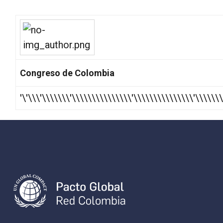
Congreso de Colombia
'\'\\\'\\\\\\\'\\\\\\\\\\\\\\\'\\\\\\\\\\\\\\\'\\\\\\\'