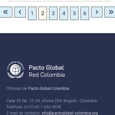
1
2
3
4
5
6
Oficinas de
Pacto Global Colombia:
Calle 93 No. 13-24, oficina 204. Bogotá - Colombia
Teléfono: (+57) 60 1 636 3638
E-mail de contacto:
info@pactoglobal-colombia.org