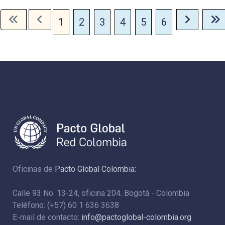
1
2
3
4
5
6
Oficinas de
Pacto Global Colombia:
Calle 93 No. 13-24, oficina 204. Bogotá - Colombia
Teléfono: (+57) 60 1 636 3638
E-mail de contacto:
info@pactoglobal-colombia.org